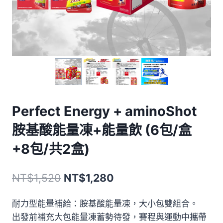
Perfect Energy + aminoShot
胺基酸能量凍+能量飲 (6包/盒
+8包/共2盒)
原
目
NT$
1,520
NT$
1,280
始
前
耐力型能量補給：胺基酸能量凍，大小包雙組合。
價
價
出發前補充大包能量凍蓄勢待發，賽程與運動中攜帶