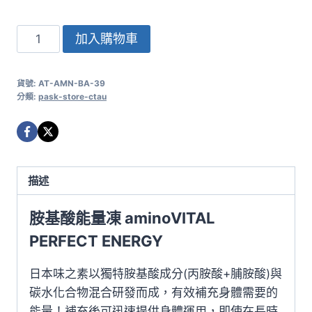
格：
格：
NT$1,520。
NT$1,280。
Perfect
加入購物車
Energy
+
貨號:
AT-AMN-BA-39
aminoShot
分類:
pask-store-ctau
胺
基
酸
能
描述
量
凍
胺基酸能量凍 aminoVITAL
+能
PERFECT ENERGY
量
飲
日本味之素以獨特胺基酸成分(丙胺酸+脯胺酸)與
(6
碳水化合物混合研發而成，有效補充身體需要的
包/
能量！補充後可迅速提供身體運用，即使在長時