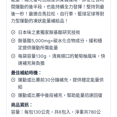
盒
間運動的後半段，也能持續全力發揮！堅持到最
+8
後一秒！最適合馬拉松、自行車、籃球足球等耐
包/
力型運動的凍狀能量補給品！
共
2
日本味之素獨家胺基酸研究技術
盒)
胺基酸5,000mg+碳水化合物成分，緩和穩
數
定提供運動所需能量
量
每袋容量130g ，清爽順口的葡萄柚風味，快
速補充無負擔
最佳補給時機：
運動或比賽前30分鐘補充，提供穩定能量供
給
運動或比賽中後段補充，幫助能量迅速回復
商品資訊：
容量：每包130公克，共6包入，淨重共780公