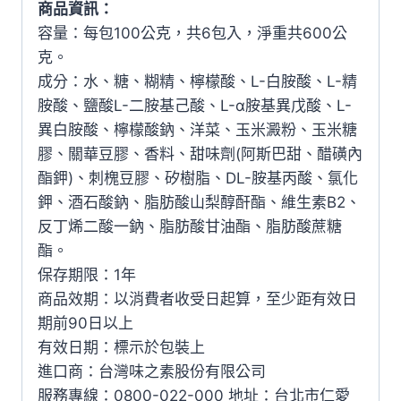
商品資訊：
容量：每包100公克，共6包入，淨重共600公
克。
成分：水、糖、糊精、檸檬酸、L-白胺酸、L-精
胺酸、鹽酸L-二胺基己酸、L-α胺基異戊酸、L-
異白胺酸、檸檬酸鈉、洋菜、玉米澱粉、玉米糖
膠、關華豆膠、香料、甜味劑(阿斯巴甜、醋磺內
酯鉀)、刺槐豆膠、矽樹脂、DL-胺基丙酸、氯化
鉀、酒石酸鈉、脂肪酸山梨醇酐酯、維生素B2、
反丁烯二酸一鈉、脂肪酸甘油酯、脂肪酸蔗糖
酯。
保存期限：1年
商品效期：以消費者收受日起算，至少距有效日
期前90日以上
有效日期：標示於包裝上
進口商：台灣味之素股份有限公司
服務專線：0800-022-000 地址：台北市仁愛