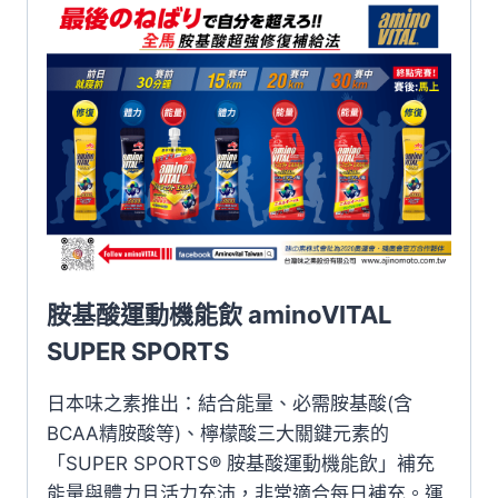
藍
紅
能
量
組
合
(SS
機
能
飲
胺基酸運動機能飲 aminoVITAL
*1
盒
SUPER SPORTS
+aminoShot*2
日本味之素推出：結合能量、必需胺基酸(含
盒)
BCAA精胺酸等)、檸檬酸三大關鍵元素的
數
「SUPER SPORTS® 胺基酸運動機能飲」補充
量
能量與體力且活力充沛，非常適合每日補充。運