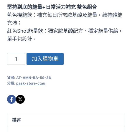
始
前
堅持到底的能量+日常活力補充 雙色組合
價
價
藍色機能飲：補充每日所需胺基酸及能量，維持體能
格：
格：
充沛；
NT$1,400。
NT$1,180。
紅色Shot能量飲：獨家胺基酸配方、穩定能量供給，
單手包設計。
Super
加入購物車
Sports
+
貨號:
AT-AMN-BA-59-36
Shot
分類:
pask-store-ctau
機
能
飲
+能
描述
量
飲